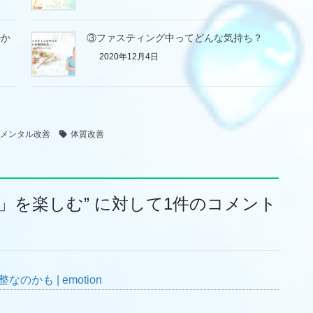
のか
③ファスティング中ってどんな気持ち？
2020年12月4日
メンタル改善
体質改善
」を楽しむ
” に対して1件のコメント
かも | emotion