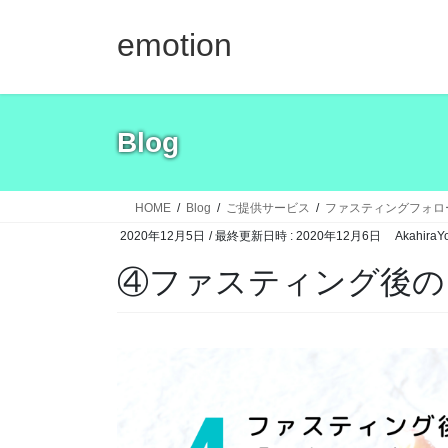
コ
ナ
ン
ビ
emotion
テ
ゲ
ン
ー
ツ
シ
へ
ョ
Blog
ス
ン
キ
に
ッ
移
HOME
Blog
ご提供サービス
ファスティングフォロ
プ
動
2020年12月5日
/ 最終更新日時 :
2020年12月6日
AkahiraY
④ファスティング後の