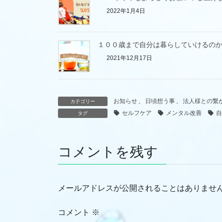
2022年1月4日
１００歳まで自分は暮らしていけるの
2021年12月17日
お知らせ
、
日頃想う事
、
法人様との繋
カテゴリー
セルフケア
メンタル改善
自
タグ
コメントを残す
メールアドレスが公開されることはありませ
コメント
※