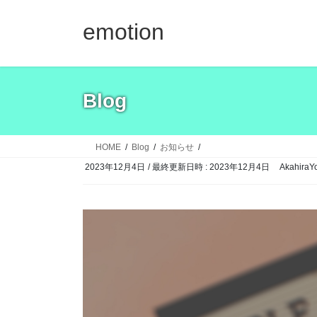
コ
ナ
ン
ビ
emotion
テ
ゲ
ン
ー
ツ
シ
へ
ョ
Blog
ス
ン
キ
に
ッ
移
HOME
Blog
お知らせ
プ
動
2023年12月4日
/ 最終更新日時 :
2023年12月4日
AkahiraY