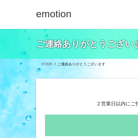
コ
ナ
ン
ビ
emotion
テ
ゲ
ン
ー
ツ
シ
へ
ョ
ご連絡ありがとうござい
ス
ン
キ
に
ッ
移
HOME
ご連絡ありがとうございます
プ
動
２営業日以内にご